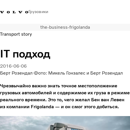
Грузовики
the-business-frigolanda
+77273560845
Галлерея Volvo Trucks
Вход в систему
Казахстан
Transport story
Транспортные решения
IT подход
Грузовые автомобили
Услуги
2016-06-06
Поиск дилера
Берт Розендал Фото: Микель Гонзалес и Берт Розендал
Новости
Чрезвычайно важно знать точное местоположение
Truck Builder
грузовых автомобилей и содержимое их груза в режиме
О нас
реального времени. Это то, чего желал Бен ван Левен
Свяжитесь с нами
из компании Frigolanda — и он смог этого добиться.