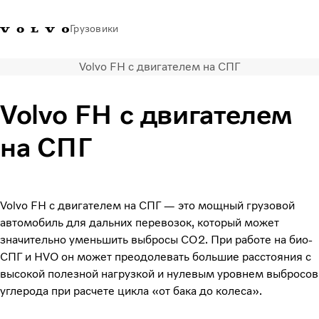
Грузовики
Volvo FH с двигателем на СПГ
+77273560845
Галлерея Volvo Trucks
Вход в систему
Казахстан
Volvo FH с двигателем
Транспортные решения
на СПГ
Грузовые автомобили
Услуги
Поиск дилера
Новости
Volvo FH с двигателем на СПГ — это мощный грузовой
Truck Builder
автомобиль для дальних перевозок, который может
О нас
значительно уменьшить выбросы CO2. При работе на био-
Свяжитесь с нами
СПГ и HVO он может преодолевать большие расстояния с
высокой полезной нагрузкой и нулевым уровнем выбросов
углерода при расчете цикла «от бака до колеса».