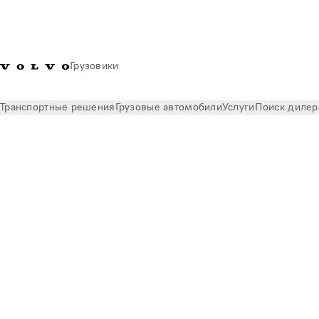
Грузовики
Транспортные решения
Грузовые автомобили
Услуги
Поиск дилер
Volvo Truck Builder