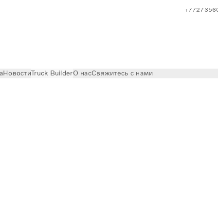
+7727356
а
Новости
Truck Builder
О нас
Свяжитесь с нами