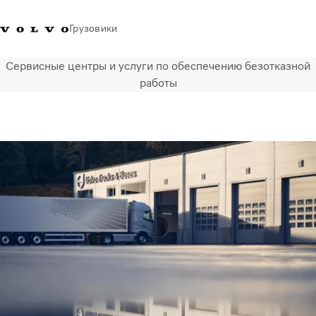
Грузовики
Сервисные центры и услуги по обеспечению безотказной
+77273560845
Галлерея Volvo Trucks
Вход в систему
Казахстан
работы
Транспортные решения
Грузовые автомобили
Услуги
Поиск дилера
Новости
Truck Builder
О нас
Свяжитесь с нами