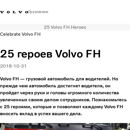
Грузовики
25 Volvo FH Heroes
+77273560845
Галлерея Volvo Trucks
Вход в систему
Казахстан
Celebrate Volvo FH
Транспортные решения
25 героев Volvo FH
Грузовые автомобили
Услуги
2018-10-31
Поиск дилера
Новости
Volvo FH — грузовой автомобиль для водителей. Но
прежде чем автомобиль достигнет водителя, он
Truck Builder
пройдет через руки и головы огромного количества
О нас
увлеченных своим делом сотрудников. Познакомьтесь
Свяжитесь с нами
с 25 героями, которые и позволяют каждому Volvo FH
вносить вклад в успех вашего дела.