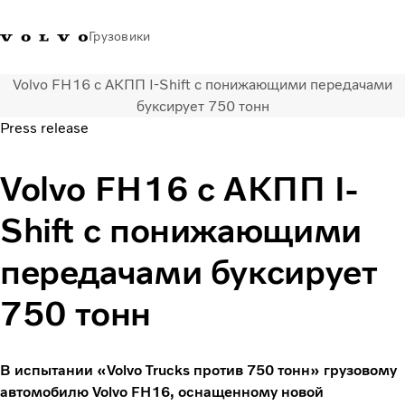
Грузовики
Volvo FH16 с АКПП I-Shift с понижающими передачами
+77273560845
Галлерея Volvo Trucks
Вход в систему
Казахстан
буксирует 750 тонн
Press release
Транспортные решения
Volvo FH16 с АКПП I-
Грузовые автомобили
Услуги
Shift с понижающими
Поиск дилера
Новости
передачами буксирует
Truck Builder
О нас
750 тонн
Свяжитесь с нами
В испытании «Volvo Trucks против 750 тонн» грузовому
автомобилю Volvo FH16, оснащенному новой