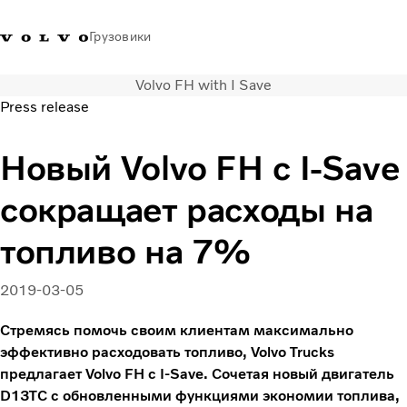
Грузовики
Volvo FH with I Save
+77273560845
Галлерея Volvo Trucks
Вход в систему
Казахстан
Press release
Транспортные решения
Новый Volvo FH с I-Save
Грузовые автомобили
сокращает расходы на
Услуги
Поиск дилера
топливо на 7%
Новости
Truck Builder
2019-03-05
О нас
Свяжитесь с нами
Стремясь помочь своим клиентам максимально
эффективно расходовать топливо, Volvo Trucks
предлагает Volvo FH с I-Save. Сочетая новый двигатель
D13TC с обновленными функциями экономии топлива,