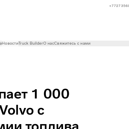
+7727356
а
Новости
Truck Builder
О нас
Свяжитесь с нами
гачей
упает 1 000
Volvo с
мии топлива