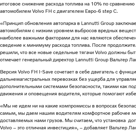
итоговое снижение расхода топлива на 10% по сравнению
автомобилем Volvo FH с двигателем Eвро-6 step C.
«Принцип обновления автопарка в Lannutti Group заключае
автомобилям с низким уровнем выбросов вредных вещест
наиболее важными факторами для нас являются обеспечен
сведение к минимуму расхода топлива. После продолжите
решили, что все новые седельные тягачи Volvo должны быт
отмечает генеральный директор Lannutti Group Вальтер Ла
Версия Volvo FH I-Save сочетает в себе двигатель с функ
дальнемагистральных перевозках без ущерба для управля
дополнительными системами безопасности, такими как по
движения и оповещения водителя, которые помогают избе
«Мы не идем ни на какие компромиссы в вопросах безопасн
самым, мы даем нашим водителям комфортное рабочее ме
доставляемых нами грузов. Мы считаем, что установка до
Volvo – это отличная инвестиция», – добавляет Вальтер Ла