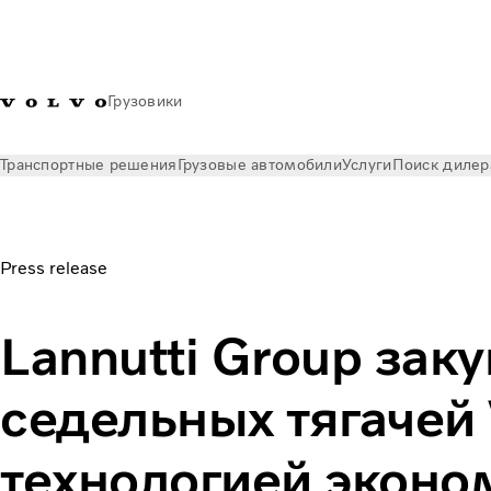
Грузовики
Транспортные решения
Грузовые автомобили
Услуги
Поиск дилер
Новости
Пресс-релизы
Lannutti Group закупает 1 000 тя
Press release
Lannutti Group зак
седельных тягачей 
технологией эконо