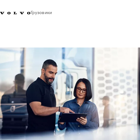
Грузовики
+77273560845
Галлерея Volvo Trucks
Вход в систему
Казахстан
Транспортные решения
Грузовые автомобили
Услуги
Поиск дилера
Новости
Truck Builder
О нас
Свяжитесь с нами