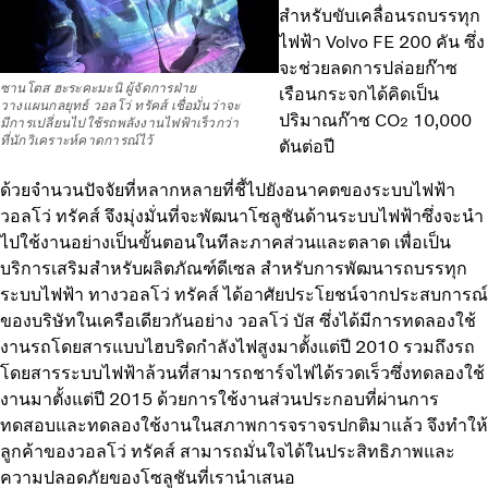
สำหรับขับเคลื่อนรถบรรทุก
ไฟฟ้า Volvo FE 200 คัน ซึ่ง
จะช่วยลดการปล่อยก๊าซ
ซานโตส ฮะระคะมะนิ ผู้จัดการฝ่าย
เรือนกระจกได้คิดเป็น
วางแผนกลยุทธ์ วอลโว่ ทรัคส์ เชื่อมั่นว่าจะ
ปริมาณก๊าซ CO
10,000
2
มีการเปลี่ยนไปใช้รถพลังงานไฟฟ้าเร็วกว่า
ที่นักวิเคราะห์คาดการณ์ไว้
ตันต่อปี
ด้วยจำนวนปัจจัยที่หลากหลายที่ชี้ไปยังอนาคตของระบบไฟฟ้า
วอลโว่ ทรัคส์ จึงมุ่งมั่นที่จะพัฒนาโซลูชันด้านระบบไฟฟ้าซึ่งจะนำ
ไปใช้งานอย่างเป็นขั้นตอนในทีละภาคส่วนและตลาด เพื่อเป็น
บริการเสริมสำหรับผลิตภัณฑ์ดีเซล สำหรับการพัฒนารถบรรทุก
ระบบไฟฟ้า ทางวอลโว่ ทรัคส์ ได้อาศัยประโยชน์จากประสบการณ์
ของบริษัทในเครือเดียวกันอย่าง วอลโว่ บัส ซึ่งได้มีการทดลองใช้
งานรถโดยสารแบบไฮบริดกำลังไฟสูงมาตั้งแต่ปี 2010 รวมถึงรถ
โดยสารระบบไฟฟ้าล้วนที่สามารถชาร์จไฟได้รวดเร็วซึ่งทดลองใช้
งานมาตั้งแต่ปี 2015 ด้วยการใช้งานส่วนประกอบที่ผ่านการ
ทดสอบและทดลองใช้งานในสภาพการจราจรปกติมาแล้ว จึงทำให้
ลูกค้าของวอลโว่ ทรัคส์ สามารถมั่นใจได้ในประสิทธิภาพและ
ความปลอดภัยของโซลูชันที่เรานำเสนอ