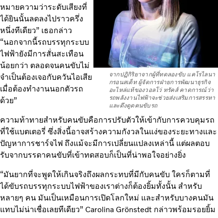
หมายความว่าระดับเสียงที่
ได้ยินนั้นลดลงไปราวครึ่ง
หนึ่งทีเดียว” เธอกล่าว
“นอกจากนี้รถบรรทุกระบบ
ไฟฟ้ายังมีการสั่นสะเทือน
น้อยกว่า ตลอดจนคนขับไม่
จากปฏิกิริยาจากผู้ที่ทดลองขับ แคโรไลนา
จำเป็นต้องเจอกับควันไอเสีย
กรอนสเต็ท ผู้จัดการฝ่ายการพัฒนาธุรกิจ
เมื่อต้องทำงานนอกตัวรถ
อะไหล่แท้ของวอลโว่ ทรัคส์ คาดการณ์ว่า
รถพลังงานไฟฟ้าจะช่วยส่งเสริมการสรรหา
ด้วย”
และดึงดูดคนขับรถ
ความท้าทายสำหรับคนขับคือการปรับตัวให้เข้ากับการควบคุมรถ
ที่ใช้แบตเตอรี่ ซึ่งสิ่งนี้อาจสร้างความกังวลในแง่ของระยะทางและ
ปัญหาการชาร์จไฟ ถึงแม้จะมีการเปลี่ยนแปลงเหล่านี้ แต่ผลตอบ
รับจากบรรดาคนขับที่เข้าทดสอบก็เป็นที่น่าพอใจอย่างยิ่ง
“มันยากที่จะพูดให้เกินจริงถึงผลกระทบที่มีกับคนขับ ใครก็ตามที่
ได้ขับรถบรรทุกระบบไฟฟ้าของเราต่างก็ต้องยิ้มทั้งนั้น สำหรับ
หลายๆ คน มันเป็นเหมือนการเปิดโลกใหม่ และสำหรับบางคนมัน
แทบไม่น่าเชื่อเลยทีเดียว” Carolina Grönstedt กล่าวพร้อมรอยยิ้ม