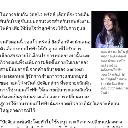
ในทางกลับกัน วอลโว่ ทรัคส์ เลือกที่จะวางเดิม
พันกับโซลูชันแบบครบวงจรสำหรับรถพลังงาน
ไฟฟ้า เพื่อให้มั่นใจว่าลูกค้าจะได้รับการดูแล
จนถึงตอนนี้ วอลโว่ ทรัคส์ ยังเลือกที่จะนำเสนอ
ตัวเลือกระบบไฟฟ้าให้กับลูกค้าที่ได้รับการ
แอนนา ทอร์เด็น ผู้
เลือกสรรภายใต้เงื่อนไขการทดลองเท่านั้น แต่
จัดการผลิตภัณฑ์
ของ ฝ่ายการขับ
ก็วางแผนที่จะเพิ่มการผลิตขึ้นภายในเวลาสอง
เคลื่อนด้วย
สามปีนับจากนี้ จากคำอธิบายของ Santosh
พลังงานไฟฟ้า
วอลโว่ ทรัคส์ ได้
Harakamani ผู้จัดการฝ่ายการวางแผนกลยุทธ์
พบกับลูกค้าหลาย
ของ วอลโว่ ทรัคส์ ปัจจัยหลักๆ ที่จะช่วยผลักดัน
รายที่พร้อมที่จะ
ตอบรับรถพลังงาน
การใช้รถยนต์ไฟฟ้าให้กลายเป็นกระแสหลักนั้น
ไฟฟ้า
เริ่มจะเป็นรูปเป็นร่างแล้ว และการเปลี่ยนแปลง
สู่การใช้งานรถยนต์ไฟฟ้านั้นจะรวดเร็วกว่าที่นักวิเคราะห์ส่วน
ใหญ่คาดการณ์ไว้
“ปัจจัยสามข้อซึ่งโดยทั่วไปใช้ระบุว่าจะเกิดการเปลี่ยนแปลงทาง