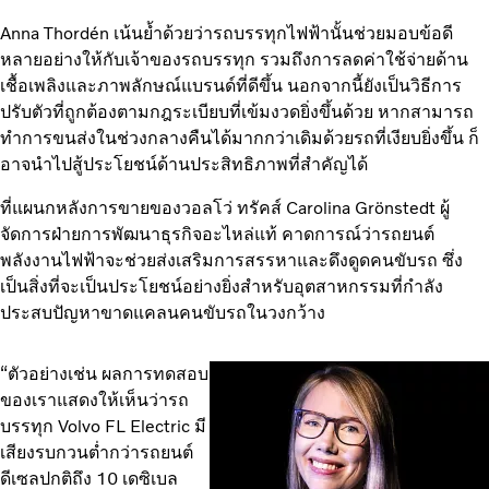
Anna Thordén เน้นย้ำด้วยว่ารถบรรทุกไฟฟ้านั้นช่วยมอบข้อดี
หลายอย่างให้กับเจ้าของรถบรรทุก รวมถึงการลดค่าใช้จ่ายด้าน
เชื้อเพลิงและภาพลักษณ์แบรนด์ที่ดีขึ้น นอกจากนี้ยังเป็นวิธีการ
ปรับตัวที่ถูกต้องตามกฎระเบียบที่เข้มงวดยิ่งขึ้นด้วย หากสามารถ
ทำการขนส่งในช่วงกลางคืนได้มากกว่าเดิมด้วยรถที่เงียบยิ่งขึ้น ก็
อาจนำไปสู้ประโยชน์ด้านประสิทธิภาพที่สำคัญได้
ที่แผนกหลังการขายของวอลโว่ ทรัคส์ Carolina Grönstedt ผู้
จัดการฝ่ายการพัฒนาธุรกิจอะไหล่แท้ คาดการณ์ว่ารถยนต์
พลังงานไฟฟ้าจะช่วยส่งเสริมการสรรหาและดึงดูดคนขับรถ ซึ่ง
เป็นสิ่งที่จะเป็นประโยชน์อย่างยิ่งสำหรับอุตสาหกรรมที่กำลัง
ประสบปัญหาขาดแคลนคนขับรถในวงกว้าง
“ตัวอย่างเช่น ผลการทดสอบ
ของเราแสดงให้เห็นว่ารถ
บรรทุก Volvo FL Electric มี
เสียงรบกวนต่ำกว่ารถยนต์
ดีเซลปกติถึง 10 เดซิเบล