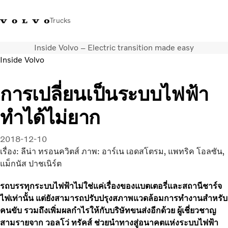
Trucks
Inside Volvo – Electric transition made easy
+023054432
Volvo Trucks Thailand Facebook
เข้าสู่ระบบ
ประเทศไทย
Inside Volvo
การใช้งานด้านการขนส่ง
การเปลี่ยนเป็นระบบไฟฟ้า
รถบรรทุก
ทำได้ไม่ยาก
บริการ
สถานที่ตั้งของตัวแทนจำหน่าย
ข่าวและสื่อ
2018-12-10
เกี่ยวกับเรา
เรื่อง: ลีน่า ทรอนควิตส์ ภาพ: อาร์เน เอดสโตรม, แพทริค โอลซัน,
ติดต่อเรา
แม็กนัส ปาชเนิร์ต
รถบรรทุกระบบไฟฟ้าไม่ใช่แค่เรื่องของแบตเตอรี่และสถานีชาร์จ
ไฟเท่านั้น แต่ยังสามารถปรับปรุงสภาพแวดล้อมการทำงานสำหรับ
คนขับ รวมถึงเพิ่มผลกำไรให้กับบริษัทขนส่งอีกด้วย ผู้เชี่ยวชาญ
สามรายจาก วอลโว่ ทรัคส์ ช่วยนำทางสู่อนาคตแห่งระบบไฟฟ้า