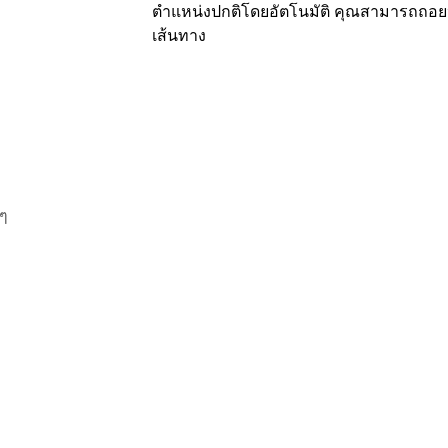
ตำแหน่งปกติโดยอัตโนมัติ คุณสามารถถอยห
เส้นทาง
นๆ