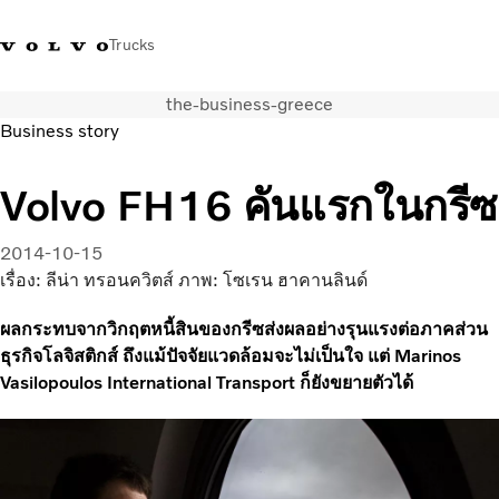
Trucks
the-business-greece
+023054432
Volvo Trucks Thailand Facebook
เข้าสู่ระบบ
ประเทศไทย
Business story
การใช้งานด้านการขนส่ง
Volvo FH16 คันแรกในกรีซ
รถบรรทุก
บริการ
2014-10-15
สถานที่ตั้งของตัวแทนจำหน่าย
เรื่อง: ลีน่า ทรอนควิตส์ ภาพ: โซเรน ฮาคานลินด์
ข่าวและสื่อ
ผลกระทบจากวิกฤตหนี้สินของกรีซส่งผลอย่างรุนแรงต่อภาคส่วน
เกี่ยวกับเรา
ธุรกิจโลจิสติกส์ ถึงแม้ปัจจัยแวดล้อมจะไม่เป็นใจ แต่ Marinos
ติดต่อเรา
Vasilopoulos International Transport ก็ยังขยายตัวได้