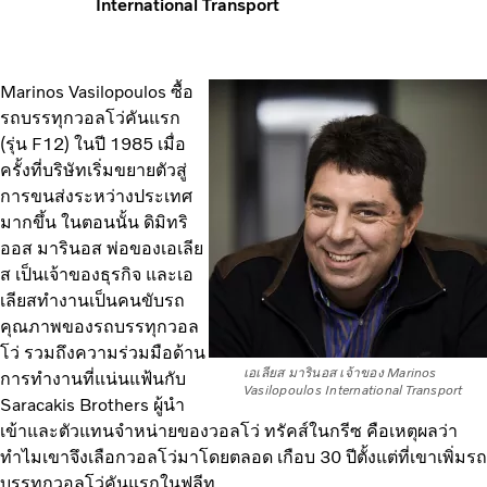
International Transport
Marinos Vasilopoulos ซื้อ
รถบรรทุกวอลโว่คันแรก
(รุ่น F12) ในปี 1985 เมื่อ
ครั้งที่บริษัทเริ่มขยายตัวสู่
การขนส่งระหว่างประเทศ
มากขึ้น ในตอนนั้น ดิมิทริ
ออส มารินอส พ่อของเอเลีย
ส เป็นเจ้าของธุรกิจ และเอ
เลียสทำงานเป็นคนขับรถ
คุณภาพของรถบรรทุกวอล
โว่ รวมถึงความร่วมมือด้าน
เอเลียส มารินอส เจ้าของ Marinos
การทำงานที่แน่นแฟ้นกับ
Vasilopoulos International Transport
Saracakis Brothers ผู้นำ
เข้าและตัวแทนจำหน่ายของวอลโว่ ทรัคส์ในกรีซ คือเหตุผลว่า
ทำไมเขาจึงเลือกวอลโว่มาโดยตลอด เกือบ 30 ปีตั้งแต่ที่เขาเพิ่มรถ
บรรทุกวอลโว่คันแรกในฟลีท