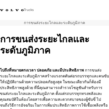
Trucks
การขนส่งระยะไกลและระดับภูมิภาค
+023054432
Volvo Trucks Thailand Facebook
เข้าสู่ระบบ
ประเทศไทย
การขนส่งระยะไกลและ
การใช้งานด้านการขนส่ง
ระดับภูมิภาค
รถบรรทุก
บริการ
สถานที่ตั้งของตัวแทนจำหน่าย
ข่าวและสื่อ
ไปถึงที่หมายตรงเวลา ปลอดภัย และมีประสิทธิภาพ
การขนส่ง
เกี่ยวกับเรา
ระยะไกลและระดับภูมิภาคสร้างแรงกดดันต่อรถบรรทุกและคนขับ
ติดต่อเรา
ให้ปฏิบัติงานด้วยความปลอดภัยสูงสุด ในขณะเดียวกันก็ต้องมี
ประสิทธิภาพสูงด้วย ที่นี่คุณสามารถสำรวจโซลูชันสำหรับการ
ขนส่งระยะไกลและระดับภูมิภาค ตั้งแต่รถบรรทุกทรงพลังและ
คุณสมบัติในห้องโดยสารเพื่อความสะดวกสบายของผู้ขับขี่ ไป
จนถึงวิธีการอัจฉริยะในการเพิ่มประสิทธิภาพการใช้เชื้อเพลิงหรือ