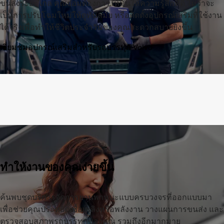
ขนส่งระยะไกล คุณย่อมต้องการให้มันให้ความรู้สึกที่ดี ไม่ว่าจะ
เป็นการปรับโฉมใหม่ให้ดูทันสมัย หรือติดตั้งอุปกรณ์เสริมที่ใช้งาน
ได้จริงเพื่อทำให้ชีวิตประจำวันของคุณสะดวกสบายยิ่งขึ้น
เยี่ยมชมอุปกรณ์เสริมสำหรับรถบรรทุก Volvo
ทำให้งานของคุณง่ายขึ้น
ค้นพบชุดบริการจัดการยานพาหนะแบบครบวงจรที่ออกแบบมา
เพื่อช่วยคุณประหยัดเชื้อเพลิงหรือพลังงาน วางแผนการขนส่ง และ
ตรวจสอบสภาพรถบรรทุกของคุณ รวมถึงอีกมากมาย