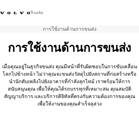
Trucks
การใช้งานด้านการขนส่ง
+023054432
Volvo Trucks Thailand Facebook
เข้าสู่ระบบ
ประเทศไทย
การใช้งานด้านการขนส่ง
การใช้งานด้านการขนส่ง
รถบรรทุก
เมื่อคุณอยู่ในธุรกิจขนส่ง คุณมีหน้าที่รับผิดชอบในการขับเคลื่อน
บริการ
โลกไปข้างหน้า ไม่ว่าคุณจะขนส่งวัสดุไปยังสถานที่ก่อสร้างหรือ
สถานที่ตั้งของตัวแทนจำหน่าย
นำนักดับเพลิงไปยังอาคารที่กำลังลุกไหม้ เราพร้อมให้การ
ข่าวและสื่อ
สนับสนุนคุณ เพื่อให้คุณได้รถบรรทุกที่เหมาะสม คุณสมบัติ
เกี่ยวกับเรา
สัญญาบริการ และบริการดิจิทัลที่ตรงกับความต้องการของคุณ
ติดต่อเรา
เพื่อให้งานของคุณสำเร็จลุล่วง