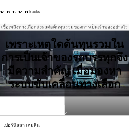
Trucks
เชื้อเพลิงทางเลือกส่งผลต่อต้นทุนรวมของการเป็นเจ้าของอย่างไร
+023054432
Volvo Trucks Thailand Facebook
เข้าสู่ระบบ
ประเทศไทย
เพราะเหตุใดต้นทุนรวมใน
การใช้งานด้านการขนส่ง
การเป็นเจ้าของรถบรรทุกจึง
รถบรรทุก
บริการ
มีความสำคัญ เมื่อมองหา
สถานที่ตั้งของตัวแทนจำหน่าย
ข่าวและสื่อ
ระบบขับเคลื่อนทางเลือก
เกี่ยวกับเรา
ติดต่อเรา
เปอร์นิลลา เคมลิน