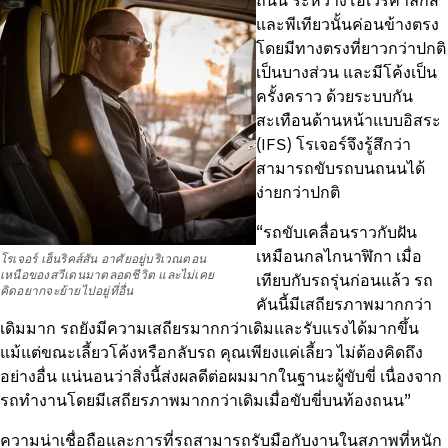
ถนน ระหว่างโอเวร์คาลิกส์
และพีเทียวนั้นค่อนข้างตรง
โดยมีทางตรงที่ยาวกว่าปกติ
เป็นบางส่วน และมีโค้งเป็น
ครั้งคราว ด้วยระบบกัน
สะเทือนด้านหน้าแบบอิสระ
(IFS) โรเจอร์จึงรู้สึกว่า
สามารถขับรถบนถนนได้
ง่ายกว่าปกติ
“รถขับเคลื่อนราวกับฝัน
เหมือนกลไกนาฬิกา เมื่อ
โรเจอร์ เฮ็นริคส์สัน อาศัยอยู่บริเวณตอน
เหนือของสวีเดนมาตลอดชีวิต และไม่เคย
เทียบกับรถรุ่นก่อนแล้ว รถ
คิดอยากจะย้ายไปอยู่ที่อื่น
คันนี้มีเสถียรภาพมากกว่า
เดิมมาก รถยังมีความเสถียรมากกว่าเดิมและรับแรงได้มากขึ้น
แม้แต่ขณะเลี้ยวโค้งหรือกลับรถ คุณเพียงแค่เลี้ยว ไม่ต้องคิดถึง
อย่างอื่น แน่นอนว่าสิ่งนี้ส่งผลดีต่อผมมากในฐานะผู้ขับขี่ เนื่องจาก
รถทำงานโดยมีเสถียรภาพมากกว่าเดิมเมื่อขับขี่บนท้องถนน”
ความน่าเชื่อถือและการที่รถสามารถรับมือกับงานในสภาพที่หนัก