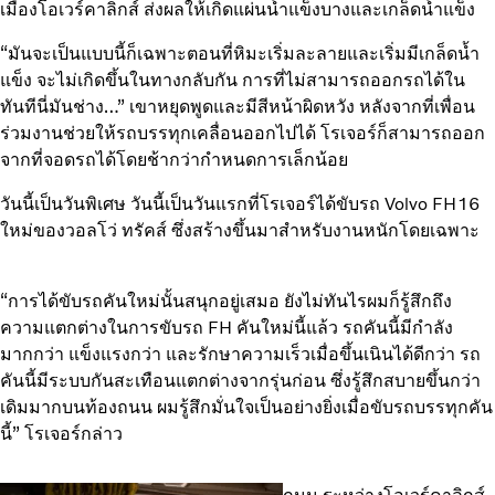
เมืองโอเวร์คาลิกส์ ส่งผลให้เกิดแผ่นน้ำแข็งบางและเกล็ดน้ำแข็ง
“มันจะเป็นแบบนี้ก็เฉพาะตอนที่หิมะเริ่มละลายและเริ่มมีเกล็ดน้ำ
แข็ง จะไม่เกิดขึ้นในทางกลับกัน การที่ไม่สามารถออกรถได้ใน
ทันทีนี่มันช่าง…” เขาหยุดพูดและมีสีหน้าผิดหวัง หลังจากที่เพื่อน
ร่วมงานช่วยให้รถบรรทุกเคลื่อนออกไปได้ โรเจอร์ก็สามารถออก
จากที่จอดรถได้โดยช้ากว่ากำหนดการเล็กน้อย
วันนี้เป็นวันพิเศษ วันนี้เป็นวันแรกที่โรเจอร์ได้ขับรถ Volvo FH16
ใหม่ของวอลโว่ ทรัคส์ ซึ่งสร้างขึ้นมาสำหรับงานหนักโดยเฉพาะ
“การได้ขับรถคันใหม่นั้นสนุกอยู่เสมอ ยังไม่ทันไรผมก็รู้สึกถึง
ความแตกต่างในการขับรถ FH คันใหม่นี้แล้ว รถคันนี้มีกำลัง
มากกว่า แข็งแรงกว่า และรักษาความเร็วเมื่อขึ้นเนินได้ดีกว่า รถ
คันนี้มีระบบกันสะเทือนแตกต่างจากรุ่นก่อน ซึ่งรู้สึกสบายขึ้นกว่า
เดิมมากบนท้องถนน ผมรู้สึกมั่นใจเป็นอย่างยิ่งเมื่อขับรถบรรทุกคัน
นี้” โรเจอร์กล่าว