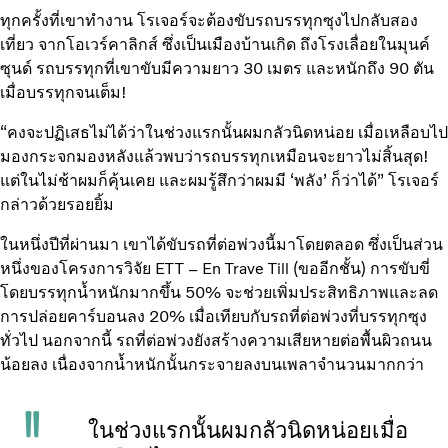
ทุกครั้งที่เขาทำงาน โรเจอร์จะต้องขับรถบรรทุกซุงไปกลับสอง
เที่ยว จากโอเวร์คาลิกส์ ซึ่งเป็นเมืองบ้านเกิด ถึงโรงเลื่อยในมุนค์
ซุนด์ รถบรรทุกที่เขาขับมีความยาว 30 เมตร และหนักถึง 90 ตัน
เมื่อบรรทุกจนเต็ม!
“คงจะปฏิเสธไม่ได้ว่าในช่วงแรกนั้นผมกลัวนิดหน่อย เมื่อเหลือบไป
มองกระจกมองหลังแล้วพบว่ารถบรรทุกเหมือนจะยาวไม่สิ้นสุด!
แต่ในไม่ช้าผมก็คุ้นเคย และผมรู้สึกว่าผมมี ‘พลัง’ ก็ว่าได้” โรเจอร์
กล่าวด้วยรอยยิ้ม
ในหนึ่งปีที่ผ่านมา เขาได้ขับรถที่ต่อพ่วงนี้มาโดยตลอด ซึ่งเป็นส่วน
หนึ่งของโครงการวิจัย ETT – En Trave Till (ขออีกชั้น) การขับขี่
โดยบรรทุกน้ำหนักมากขึ้น 50% จะช่วยเพิ่มประสิทธิภาพและลด
การปล่อยคาร์บอนลง 20% เมื่อเทียบกับรถที่ต่อพ่วงที่บรรทุกซุง
ทั่วไป นอกจากนี้ รถที่ต่อพ่วงยังสร้างความเสียหายต่อพื้นผิวถนน
น้อยลง เนื่องจากน้ำหนักนั้นกระจายลงบนเพลาจำนวนมากกว่า
ในช่วงแรกนั้นผมกลัวนิดหน่อยเมื่อ