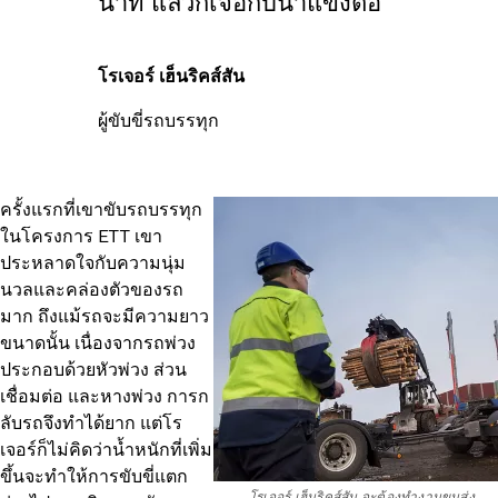
นาที แล้วก็เจอกับน้ำแข็งต่อ
โรเจอร์ เฮ็นริคส์สัน
ผู้ขับขี่รถบรรทุก
ครั้งแรกที่เขาขับรถบรรทุก
ในโครงการ ETT เขา
ประหลาดใจกับความนุ่ม
นวลและคล่องตัวของรถ
มาก ถึงแม้รถจะมีความยาว
ขนาดนั้น เนื่องจากรถพ่วง
ประกอบด้วยหัวพ่วง ส่วน
เชื่อมต่อ และหางพ่วง การก
ลับรถจึงทำได้ยาก แต่โร
เจอร์ก็ไม่คิดว่าน้ำหนักที่เพิ่ม
ขึ้นจะทำให้การขับขี่แตก
โรเจอร์ เฮ็นริคส์สัน จะต้องทำงานขนส่ง