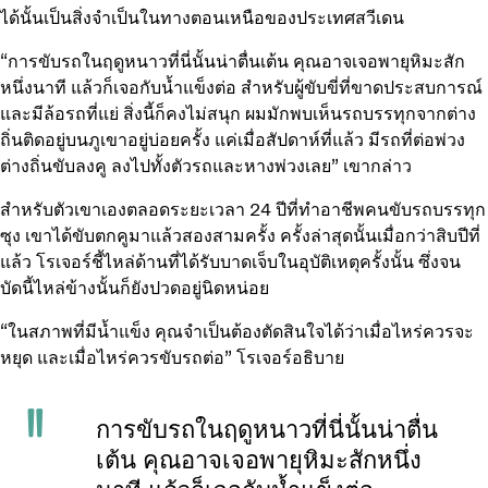
ได้นั้นเป็นสิ่งจำเป็นในทางตอนเหนือของประเทศสวีเดน
“การขับรถในฤดูหนาวที่นี่นั้นน่าตื่นเต้น คุณอาจเจอพายุหิมะสัก
หนึ่งนาที แล้วก็เจอกับน้ำแข็งต่อ สำหรับผู้ขับขี่ที่ขาดประสบการณ์
และมีล้อรถที่แย่ สิ่งนี้ก็คงไม่สนุก ผมมักพบเห็นรถบรรทุกจากต่าง
ถิ่นติดอยู่บนภูเขาอยู่บ่อยครั้ง แค่เมื่อสัปดาห์ที่แล้ว มีรถที่ต่อพ่วง
ต่างถิ่นขับลงคู ลงไปทั้งตัวรถและหางพ่วงเลย” เขากล่าว
สำหรับตัวเขาเองตลอดระยะเวลา 24 ปีที่ทำอาชีพคนขับรถบรรทุก
ซุง เขาได้ขับตกคูมาแล้วสองสามครั้ง ครั้งล่าสุดนั้นเมื่อกว่าสิบปีที่
แล้ว โรเจอร์ชี้ไหล่ด้านที่ได้รับบาดเจ็บในอุบัติเหตุครั้งนั้น ซึ่งจน
บัดนี้ไหล่ข้างนั้นก็ยังปวดอยู่นิดหน่อย
“ในสภาพที่มีน้ำแข็ง คุณจำเป็นต้องตัดสินใจได้ว่าเมื่อไหร่ควรจะ
หยุด และเมื่อไหร่ควรขับรถต่อ” โรเจอร์อธิบาย
การขับรถในฤดูหนาวที่นี่นั้นน่าตื่น
เต้น คุณอาจเจอพายุหิมะสักหนึ่ง