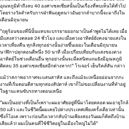
อุณหภูมิต่ำถึงลบ 40 องศาเซลเซียสนั้นเป็นเรื่องที่พบเห็นได้ทั่วไป
โดยรางวัลสำหรับการฝ่าฟันฤดูหนาวอันยากลำบากนี้จะมาถึงใน
เดือนมิถุนายน
“ฤดูร้อนของที่นี่นั้นแทบจะบรรยายออกมาเป็นคำพูดไม่ได้เลย เมื่อ
มีแสงสว่างตลอด 24 ชั่วโมง และเมื่อดวงอาทิตย์ยังคงฉายแสงใน
เวลาเที่ยงคืน ทุกสิ่งทุกอย่างนั้นง่ายขึ้นเยอะในเดือนมิถุนายน
นาฬิกาปลุกตอนตีหนึ่ง 50 นาที เมื่อเปรียบเทียบกับแสงของดวง
อาทิตย์ในช่วงเดือนอื่น ทุกอย่างนั้นจะมืดสนิทแถมยังมีอุณหภูมิ
ติดลบ 35 องศาเซลเซียสอีกต่างหาก!” โรเจอร์ เฮ็นริคส์สัน กล่าว
แม้ว่าสภาพอากาศจะแสนสาหัส และถึงแม้จะเหนื่อยอ่อนจากกะ
งานที่เริ่มตอนตีสามทุกสองสัปดาห์ เขาก็ไม่ขอเปลี่ยนงานที่ทำอยู่
ในฐานะคนขับรถทางตอนเหนือ
“ผมเป็นอย่างที่เป็นก็เพราะผมอาศัยอยู่ที่นี่มาโดยตลอด ผมอายุใกล้
50 แล้ว และในชีวิตนี้ผมเคยไปต่างประเทศเพียงครั้งเดียวเท่านั้น
ซึ่งก็โอเค เพราะก่อนถึงเวลากลับบ้านเพียงสองวันผมก็คิดถึงบ้าน
เสียแล้ว! ผมเป็นคนที่ใช้ชีวิตอยู่ในเมืองใหญ่ไม่ได้”