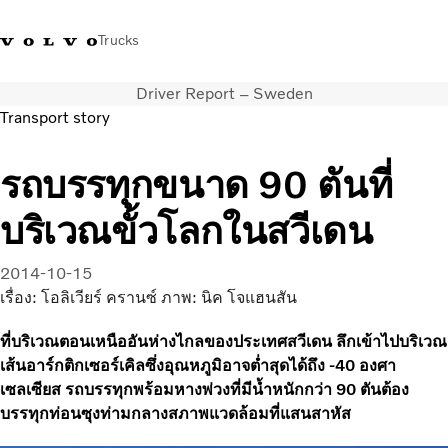
Trucks
Driver Report – Sweden
+023054432
Volvo Trucks Thailand Facebook
เข้าสู่ระบบ
ประเทศไทย
Transport story
การใช้งานด้านการขนส่ง
รถบรรทุกขนาด 90 ตันที่
รถบรรทุก
บริเวณขั้วโลกในสวีเดน
บริการ
สถานที่ตั้งของตัวแทนจำหน่าย
ข่าวและสื่อ
2014-10-15
เกี่ยวกับเรา
เรื่อง: โอลิเวียร์ ครานซ์ ภาพ: นิค โจแฮนสัน
ติดต่อเรา
ที่บริเวณตอนเหนืออันห่างไกลของประเทศสวีเดน ลึกเข้าไปบริเวณ
เส้นอาร์กติกเซอร์เคิลซึ่งอุณหภูมิอาจต่ำสุดได้ถึง -40 องศา
เซลเซียส รถบรรทุกพร้อมหางพ่วงที่มีน้ำหนักกว่า 90 ตันต้อง
บรรทุกท่อนซุงท่ามกลางสภาพแวดล้อมที่แสนสาหัส