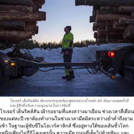
โรเจอร์ เฮ็นริคส์สัน ขับรถบรรทุกพร้อมชุดต่อพ่วงน้ำหนัก 90 ตันมาตลอดทั้งปี
และรู้สึกทึ่งกับความนุ่มนวลในการขับขี่
โรเจอร์ เฮ็นริคส์สัน เฝ้ารอยามที่แสงสว่างมาเยือน ช่วงเวลาสี่เดือน
ของแต่ละปี เขาต้องทำงานในช่วงเวลามืดมิดระหว่างย่ำค่ำถึงยาม
เช้า ในฐานะผู้ขับขี่ในโอเวร์คาลิกส์ ซึ่งอยู่ทางใต้ของเส้นขั้วโลก
เหนือเพียงไม่กี่กิโลเมตรนั้น ความมืด ถนนที่เต็มไปด้วยหิมะ และ