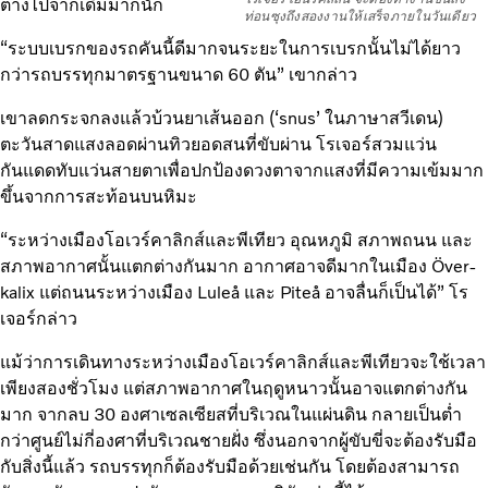
ต่างไปจากเดิมมากนัก
ท่อนซุงถึงสองงานให้เสร็จภายในวันเดียว
“ระบบเบรกของรถคันนี้ดีมากจนระยะในการเบรกนั้นไม่ได้ยาว
กว่ารถบรรทุกมาตรฐานขนาด 60 ตัน” เขากล่าว
เขาลดกระจกลงแล้วบ้วนยาเส้นออก (‘snus’ ในภาษาสวีเดน)
ตะวันสาดแสงลอดผ่านทิวยอดสนที่ขับผ่าน โรเจอร์สวมแว่น
กันแดดทับแว่นสายตาเพื่อปกป้องดวงตาจากแสงที่มีความเข้มมาก
ขึ้นจากการสะท้อนบนหิมะ
“ระหว่างเมืองโอเวร์คาลิกส์และพีเทียว อุณหภูมิ สภาพถนน และ
สภาพอากาศนั้นแตกต่างกันมาก อากาศอาจดีมากในเมือง Över­
kalix แต่ถนนระหว่างเมือง Luleå และ Piteå อาจลื่นก็เป็นได้” โร
เจอร์กล่าว
แม้ว่าการเดินทางระหว่างเมืองโอเวร์คาลิกส์และพีเทียวจะใช้เวลา
เพียงสองชั่วโมง แต่สภาพอากาศในฤดูหนาวนั้นอาจแตกต่างกัน
มาก จากลบ 30 องศาเซลเซียสที่บริเวณในแผ่นดิน กลายเป็นต่ำ
กว่าศูนย์ไม่กี่องศาที่บริเวณชายฝั่ง ซึ่งนอกจากผู้ขับขี่จะต้องรับมือ
กับสิ่งนี้แล้ว รถบรรทุกก็ต้องรับมือด้วยเช่นกัน โดยต้องสามารถ