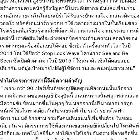
อุบัติเหตุนั้นเพิ่มสูงขึ้นในบางพื้นที่บนโลก เราจึงรู้สึกว่าจำเป็นต้อง
สร้างความตระหนักรู้ถึงปัญหานี้ในระดับสากล ฉันและเพื่อนร่วม
งานอีกหลายคนในโกเธนเบิร์กได้รับแรงบันดาลใจจากแนวคิดของ
วอลโว่ ทรัคส์เดนมาร์ก พวกเขาใช้เวลาอย่างมากในชั้นเรียนของ
โรงเรียนเพื่อเรียนรู้จากสิ่งที่เด็กๆ คิดว่าน่าสนใจ จากประสบการณ์
เหล่านี้ เราตัดสินใจที่จะถ่ายทอดข้อความด้านความปลอดภัยของ
เราผ่านชุดเครื่องมือแบบโต้ตอบ ซึ่งเปิดตัวครั้งแรกทั่วโลกในปี
2014 โดยใช้ชื่อว่า Stop Look Wave โครงการ See and Be
Seen ซึ่งเปิดตัวตามมาในปี 2015 ก็ใช้แนวคิดเชิงโต้ตอบแบบ
เดียวกัน แต่มุ่งเป้าหมายไปยังผู้ใช้จักรยานและคนหนุ่มสาวแทน”
ทำไมโครงการเหล่านี้จึงมีความสำคัญ
“เพราะกว่า 90 เปอร์เซ็นต์ของอุบัติเหตุบนท้องถนนนั้นเกิดจาก
ความผิดพลาดของมนุษย์ ปัจจุบันนี้ ถนนหนทางนั้นพลุกพล่านและ
มีความซับซ้อนมากขึ้นในทุกๆ วัน นอกจากนี้ปริมาณรถบรรทุก
หนักที่ใช้เส้นทางเดียวกันกับรถยนต์ทั่วไป รถจักรยานไฟฟ้า
จักรยานยนต์ จักรยาน รวมถึงคนเดินถนนก็เพิ่มขึ้นด้วย ในขณะ
เดียวกัน พฤติกรรมการใช้ท้องถนนของมนุษย์ก็เปลี่ยนไป โทรศัพท์
มือถือและเทคโนโลยีอื่นๆ ทำให้เราใส่ใจกับอันตรายที่อาจเกิดขึ้น