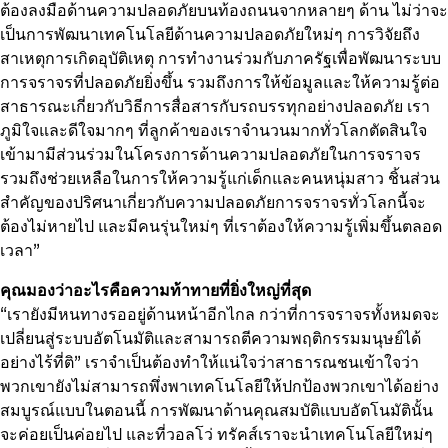
ต้องลงมือด้านความปลอดภัยบนท้องถนนจากหลายๆ ด้าน ไม่ว่าจะ
เป็นการพัฒนาเทคโนโลยีด้านความปลอดภัยใหม่ๆ การวิจัยถึง
สาเหตุการเกิดอุบัติเหตุ การทำงานร่วมกับภาครัฐเพื่อพัฒนาระบบ
การจราจรที่ปลอดภัยยิ่งขึ้น รวมถึงการให้ข้อมูลและให้ความรู้ต่อ
สาธารณะเกี่ยวกับวิธีการสื่อสารกับรถบรรทุกอย่างปลอดภัย เรา
ภูมิใจและดีใจมากๆ ที่ลูกค้าของเราจำนวนมากทั่วโลกตัดสินใจ
เข้ามามีส่วนร่วมในโครงการด้านความปลอดภัยในการจราจร
รวมถึงช่วยเหลือในการให้ความรู้แก่เด็กและคนหนุ่มสาว ชิ้นส่วน
สำคัญของปริศนาเกี่ยวกับความปลอดภัยการจราจรทั่วโลกนี้จะ
ต้องไม่หายไป และมีคนรุ่นใหม่ๆ ที่เราต้องให้ความรู้เพิ่มขึ้นตลอด
เวลา”
คุณมองว่าอะไรคือความท้าทายที่ยิ่งใหญ่ที่สุด
“เรายังมีหนทางรออยู่ด้านหน้าอีกไกล กว่าที่การจราจรทั้งหมดจะ
เปลี่ยนสู่ระบบอัตโนมัติและสามารถตีความพฤติกรรมมนุษย์ได้
อย่างไร้ที่ติ” เราจำเป็นต้องทำให้แน่ใจว่าสาธารณชนเข้าใจว่า
พวกเขายังไม่สามารถพึ่งพาเทคโนโลยีให้ปกป้องพวกเขาได้อย่าง
สมบูรณ์แบบในตอนนี้ การพัฒนาด้านคุณสมบัติแบบอัตโนมัตินั้น
จะค่อยเป็นค่อยไป และที่วอลโว่ ทรัคส์เราจะนำเทคโนโลยีใหม่ๆ