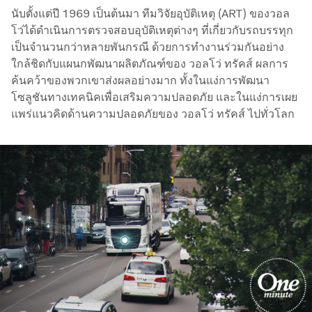
นับตั้งแต่ปี 1969 เป็นต้นมา ทีมวิจัยอุบัติเหตุ (ART) ของวอล
โว่ได้ดำเนินการตรวจสอบอุบัติเหตุต่างๆ ที่เกี่ยวกับรถบรรทุก
เป็นจำนวนกว่าหลายพันกรณี ด้วยการทำงานร่วมกันอย่าง
ใกล้ชิดกับแผนกพัฒนาผลิตภัณฑ์ของ วอลโว่ ทรัคส์ ผลการ
ค้นคว้าของพวกเขาส่งผลอย่างมาก ทั้งในแง่การพัฒนา
โซลูชันทางเทคนิคเพื่อเสริมความปลอดภัย และในแง่การเผย
แพร่แนวคิดด้านความปลอดภัยของ วอลโว่ ทรัคส์ ไปทั่วโลก