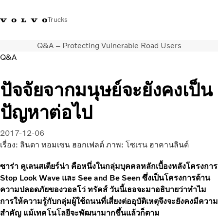
Trucks
Q&A – Protecting Vulnerable Road Users
+023054432
Volvo Trucks Thailand Facebook
เข้าสู่ระบบ
ประเทศไทย
Q&A
การใช้งานด้านการขนส่ง
ปัจจัยจากมนุษย์จะยังคงเป็น
รถบรรทุก
ปัญหาต่อไป
บริการ
สถานที่ตั้งของตัวแทนจำหน่าย
ข่าวและสื่อ
2017-12-06
เกี่ยวกับเรา
เรื่อง: ลินดา ทอมเซน ฮอกเฟลด์ ภาพ: โซเรน ฮาคานลินด์
ติดต่อเรา
ซาร่า คูเลนสเตียร์น่า คือหนึ่งในกลุ่มบุคคลหลักเบื้องหลังโครงการ
Stop Look Wave และ See and Be Seen ซึ่งเป็นโครงการด้าน
ความปลอดภัยของวอลโว่ ทรัคส์ วันนี้เธอจะมาอธิบายว่าทำไม
การให้ความรู้กับกลุ่มผู้ใช้ถนนที่เสี่ยงต่ออุบัติเหตุจึงจะยังคงมีความ
สำคัญ แม้เทคโนโลยีจะพัฒนามากขึ้นแล้วก็ตาม