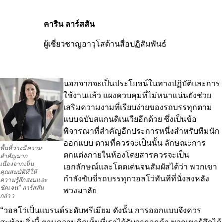
คาริน ลาร์สสัน
ผู้เชี่ยวชาญอาวุโสด้านสื่อปฏิสัมพันธ์
นอกจากจะเป็นประโยชน์ในทางปฏิบัติและการ
ใช้งานแล้ว แผงควบคุมที่ไม่หนาแน่นยังช่วย
เสริมความงามที่เรียบง่ายของรถบรรทุกตาม
แบบฉบับสแกนดิเนเวียอีกด้วย ซึ่งเป็นข้อ
พิจารณาที่สำคัญอีกประการหนึ่งสำหรับทีมนัก
ออกแบบ ตามที่ควรจะเป็นนั้น ลักษณะการ
พื้นที่ว่างมีความ
ตกแต่งภายในห้องโดยสารควรจะเป็น
สำคัญมาก
เนื่องจากเป็น
เอกลักษณ์และโดดเด่นจนสัมผัสได้ว่า พวกเขา
คุณสมบัติที่ให้
กำลังขับขี่รถบรรทุกวอลโว่ทันทีที่นั่งลงหลัง
ความรู้สึกสงบและ
ชัดเจน” ลาร์สสัน
พวงมาลัย
กล่าว
“วอลโว่เป็นแบรนด์ระดับพรีเมียม ดังนั้น การออกแบบจึงควร