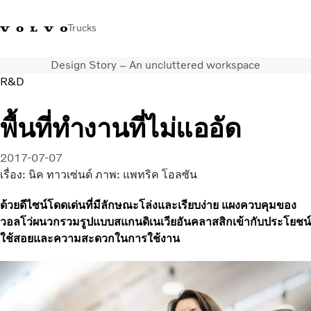
Trucks
Design Story – An uncluttered workspace
+023054432
Volvo Trucks Thailand Facebook
เข้าสู่ระบบ
ประเทศไทย
R&D
การใช้งานด้านการขนส่ง
พื้นที่ทำงานที่ไม่แออัด
รถบรรทุก
บริการ
2017-07-07
สถานที่ตั้งของตัวแทนจำหน่าย
เรื่อง: นิค ทาวเซ่นด์ ภาพ: แพทริค โอลซัน
ข่าวและสื่อ
ด้วยดีไซน์โดดเด่นที่มีลักษณะโล่งและเรียบง่าย แผงควบคุมของ
เกี่ยวกับเรา
วอลโว่ผนวกรวมรูปแบบสแกนดิเนเวียอันคลาสสิกเข้ากับประโยชน์
ติดต่อเรา
ใช้สอยและความสะดวกในการใช้งาน