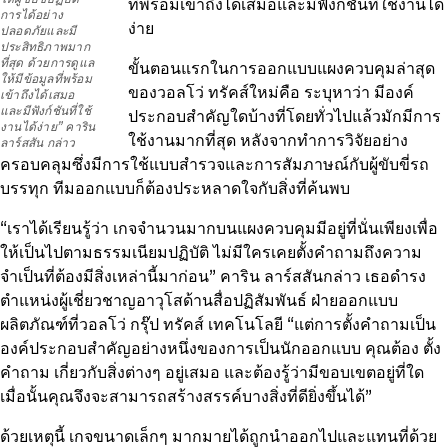
ที่พร้อมเข้าถึงได้เสมอและมีฟังก์ชันที่ใช้งานได้
การได้อย่าง
ง่าย
ปลอดภัยและมี
ประสิทธิภาพมาก
ที่สุด ด้วยการดูแล
ขั้นตอนแรกในการออกแบบแผงควบคุมล่าสุด
ให้มีข้อมูลที่พร้อม
ของวอลโว่ ทรัคส์ใหม่คือ ระบุหาว่า มีองค์
เข้าถึงได้เสมอ
และมีฟังก์ชันที่ใช้
ประกอบสำคัญใดบ้างที่โดยทั่วไปแล้วมักมีการ
งานได้ง่าย” คาริน
ใช้งานมากที่สุด หลังจากทำการวิจัยอย่าง
ลาร์สสัน กล่าว
ครอบคลุมซึ่งมีการใช้แบบสำรวจและการสัมภาษณ์กับผู้ขับขี่รถ
บรรทุก ทีมออกแบบก็ต้องประหลาดใจกับสิ่งที่ค้นพบ
“เราได้เรียนรู้ว่า เกจจำนวนมากบนแผงควบคุมมีอยู่ที่นั่นเพียงเพื่อ
ให้เป็นไปตามธรรมเนียมปฏิบัติ ไม่มีใครเคยตั้งคำถามถึงความ
จำเป็นที่ต้องมีสิ่งเหล่านี้มาก่อน” คาริน ลาร์สสันกล่าว เธอดำรง
ตำแหน่งผู้เชี่ยวชาญอาวุโสด้านสื่อปฏิสัมพันธ์ ฝ่ายออกแบบ
ผลิตภัณฑ์ที่วอลโว่ กรุ๊ป ทรัคส์ เทคโนโลยี “แต่การตั้งคำถามเป็น
องค์ประกอบสำคัญอย่างหนึ่งของการเป็นนักออกแบบ คุณต้อง ตั้ง
คำถาม เกี่ยวกับสิ่งต่างๆ อยู่เสมอ และต้องรู้ว่ามีขอบเขตอยู่ที่ใด
เมื่อนั้นคุณจึงจะสามารถสร้างสรรค์บางสิ่งที่ดียิ่งขึ้นได้”
ด้วยเหตุนี้ เกจขนาดเล็กๆ มากมายได้ถูกนำออกไปและแทนที่ด้วย