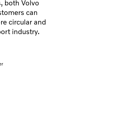
s, both Volvo
stomers can
re circular and
ort industry.
er