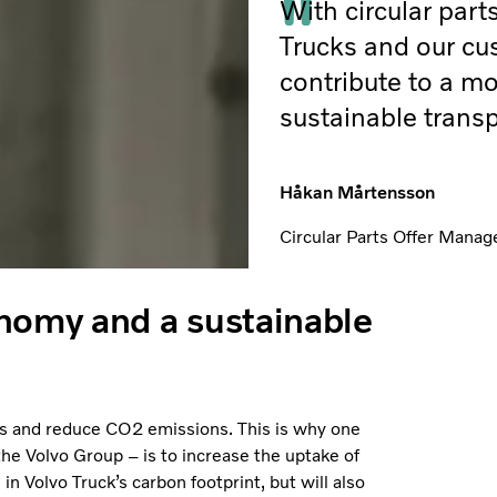
With circular part
Trucks and our cu
contribute to a mo
sustainable transp
Håkan Mårtensson
Circular Parts Offer Manag
nomy and a sustainable
ces and reduce CO2 emissions. This is why one
 the Volvo Group – is to increase the uptake of
in Volvo Truck’s carbon footprint, but will also