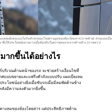
ระแสลมยังคงแนบไปกับตัวรถขณะไหลผ่านมุมของห้องโดยสาร (ภาพซ้าย) ส่วนแผงเบี่ยง
วง ซึ่งให้ประโยชน์อย่างมากเมื่อต้องขับในสภาพลมแรงจากด้านข้าง (ภาพขวา)
้มากขึ้นได้อย่างไร
ริเวณด้านหน้าของรถ จะช่วยสร้างเงื่อนไขที่
อากาศแบบขยายและแฟริ่งตัวถังแบบปรับ แผงเบี่ยงลม
ะโยชน์อย่างยิ่งเมื่อขับรถเมื่อมีลมพัดด้านข้าง
หลังมีความลงตัวมากยิ่งขึ้น
บทิศทางลมของห้องโดยสาร แต่ประสิทธิภาพด้าน