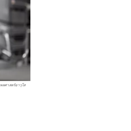
ศพลศาสตร์อาวุโส