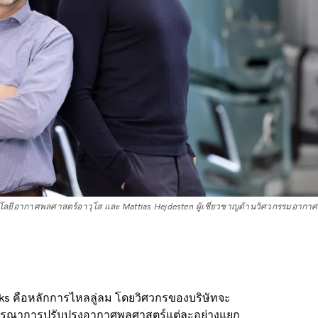
โนโลยีอากาศพลศาสตร์อาวุโส และ Mattias Hejdesten ผู้เชี่ยวชาญด้านวิศวกรรมอากา
 คือหลักการไหลลู่ลม โดยวิศวกรของบริษัทจะ
รณาการปรับปรุงอากาศพลศาสตร์แต่ละอย่างแยก